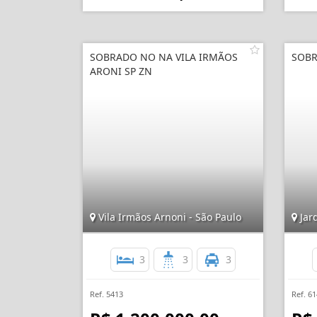
SOBRADO NO NA VILA IRMÃOS
SOBR
ARONI SP ZN
Vila Irmãos Arnoni - São Paulo
Jard
3
3
3
Ref. 5413
Ref. 6