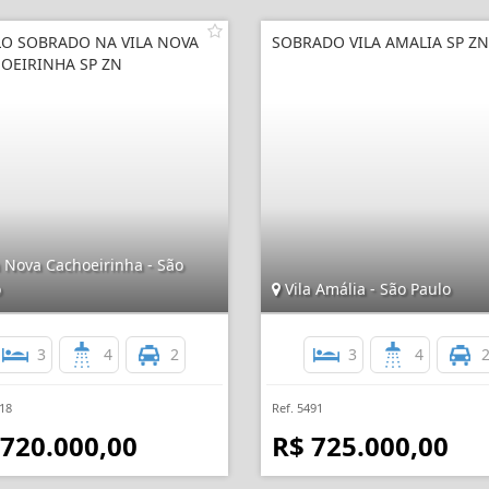
O SOBRADO NA VILA NOVA
SOBRADO VILA AMALIA SP ZN
OEIRINHA SP ZN
 Nova Cachoeirinha - São
o
Vila Amália - São Paulo
3
4
2
3
4
118
Ref. 5491
 720.000,00
R$ 725.000,00