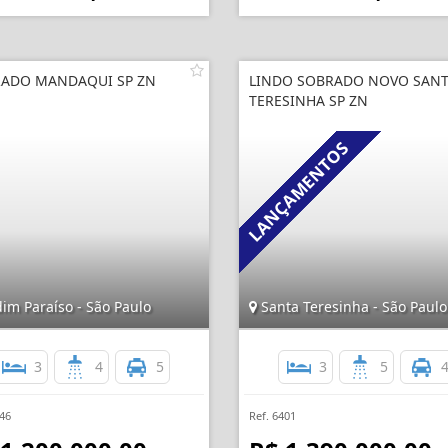
ADO MANDAQUI SP ZN
LINDO SOBRADO NOVO SAN
TERESINHA SP ZN
im Paraíso - São Paulo
Santa Teresinha - São Paulo
3
4
5
3
5
146
Ref. 6401