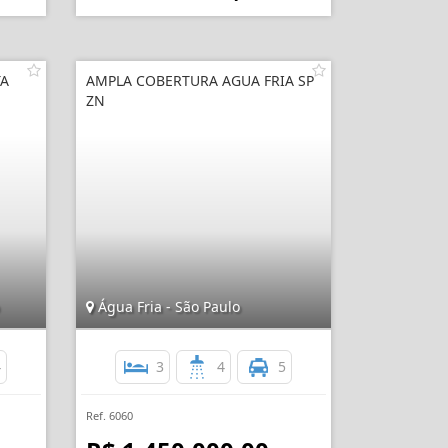
TA
AMPLA COBERTURA AGUA FRIA SP
ZN
Água Fria - São Paulo
4
3
4
5
Ref. 6060