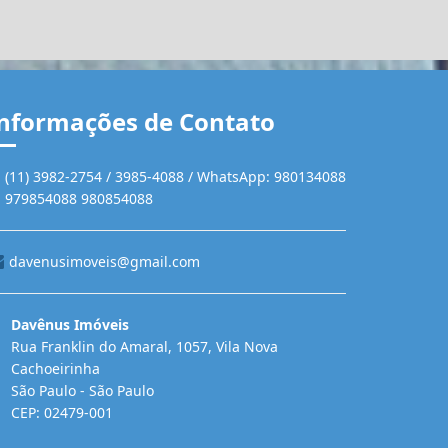
nformações de Contato
(11) 3982-2754 / 3985-4088 / WhatsApp: 980134088
979854088 980854088
davenusimoveis@gmail.com
Davênus Imóveis
Rua Franklin do Amaral, 1057, Vila Nova
Cachoeirinha
São Paulo - São Paulo
CEP: 02479-001