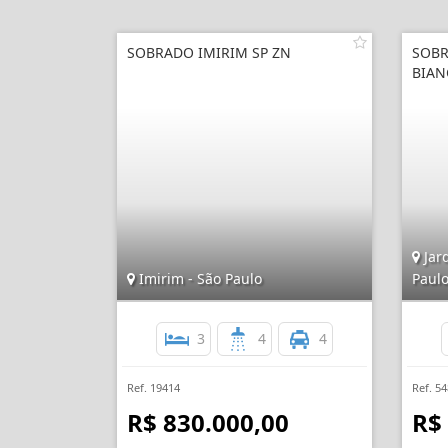
SOBRADO IMIRIM SP ZN
SOBR
BIAN
Jard
Imirim - São Paulo
Paul
3
4
4
Ref. 19414
Ref. 5
R$ 830.000,00
R$