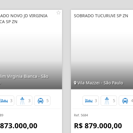
ADO NOVO JD VIRGINIA
SOBRADO TUCURUVI SP ZN
CA SP ZN
im Virginia Bianca - São
o
Vila Mazzei - São Paulo
3
3
5
3
5
489
Ref. 5684
 873.000,00
R$ 879.000,00