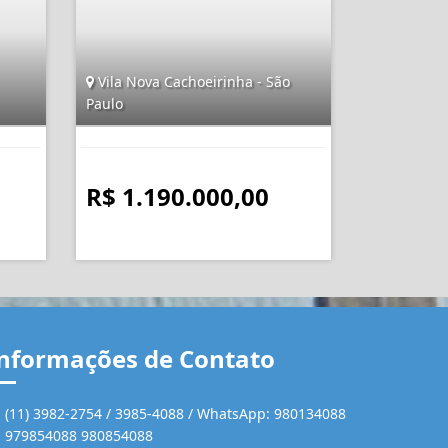
Vila Nova Cachoeirinha - São
Paulo
R$ 1.190.000,00
nformações de Contato
(11) 3982-2754 / 3985-4088 / WhatsApp: 980134088
979854088 980854088