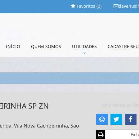
Favoritos (
0
)
davenusi
INÍCIO
QUEM SOMOS
UTILIDADES
CADASTRE SEU
IRINHA SP ZN
Adicionar ao fav
venda. Vila Nova Cachoeirinha, São
Fich