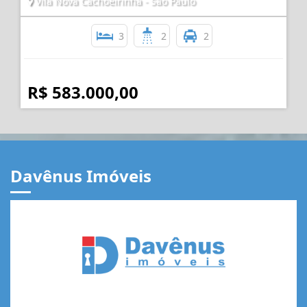
Vila Nova Cachoeirinha - São Paulo
3
2
2
R$ 583.000,00
Davênus Imóveis