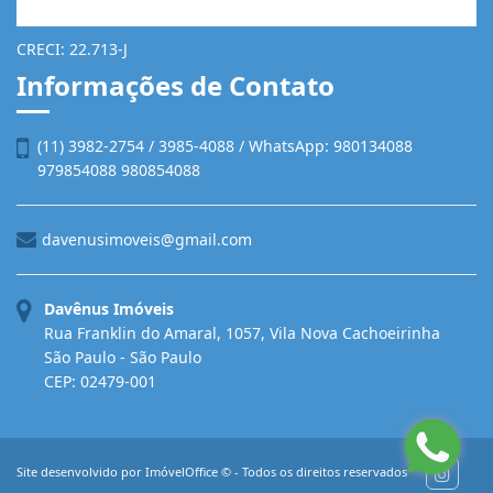
CRECI: 22.713-J
Informações de Contato
(11) 3982-2754 / 3985-4088 / WhatsApp: 980134088
979854088 980854088
davenusimoveis@gmail.com
Davênus Imóveis
Rua Franklin do Amaral, 1057, Vila Nova Cachoeirinha
São Paulo - São Paulo
CEP: 02479-001
Site desenvolvido por
ImóvelOffice
© - Todos os direitos reservados