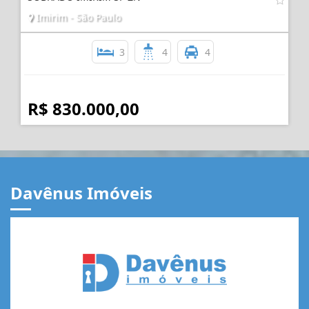
Imirim - São Paulo
3
4
4
R$ 830.000,00
Davênus Imóveis