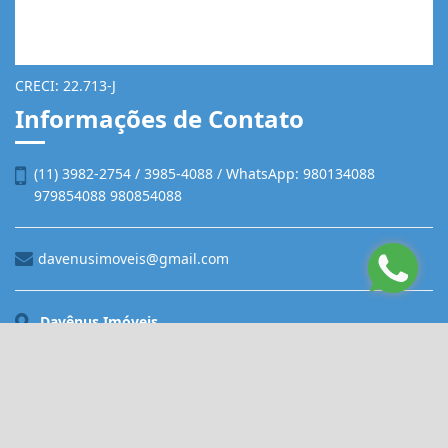
CRECI: 22.713-J
Informações de Contato
(11) 3982-2754 / 3985-4088 / WhatsApp: 980134088
979854088 980854088
davenusimoveis@gmail.com
Davênus Imóveis
Rua Franklin do Amaral, 1057, Vila Nova Cachoeirinha
São Paulo - São Paulo
CEP: 02479-001