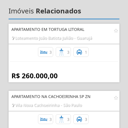
Imóveis
Relacionados
APARTAMENTO EM TORTUGA LITORAL
Loteamento João Batista Julião - Guarujá
3
3
1
R$ 260.000,00
APARTAMENTO NA CACHOEIRINHA SP ZN
Vila Nova Cachoeirinha - São Paulo
3
3
3