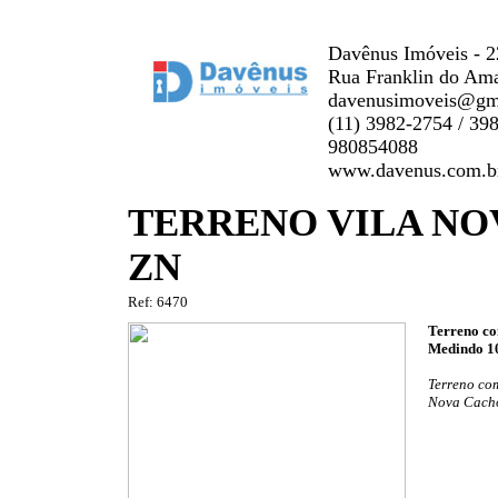
Davênus Imóveis - 2
Rua Franklin do Ama
davenusimoveis@gm
(11) 3982-2754 / 3
980854088
www.davenus.com.b
TERRENO VILA NO
ZN
Ref: 6470
Terreno co
Medindo 10
Terreno com
Nova Cacho