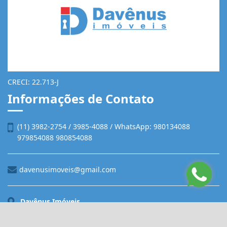
CRECI: 22.713-J
Informações de Contato
(11) 3982-2754 / 3985-4088 / WhatsApp: 980134088
979854088 980854088
davenusimoveis@gmail.com
Davênus Imóveis
Rua Franklin do Amaral, 1057, Vila Nova Cachoeirinha
São Paulo - São Paulo