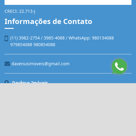
CRECI: 22.713-J
Informações de Contato
(11) 3982-2754 / 3985-4088 / WhatsApp: 980134088
979854088 980854088
davenusimoveis@gmail.com
Davênus Imóveis
Rua Franklin do Amaral, 1057, Vila Nova Cachoeirinha
São Paulo - São Paulo
CEP: 02479-001
Site desenvolvido por
ImóvelOffice
© - Todos os direitos reservados