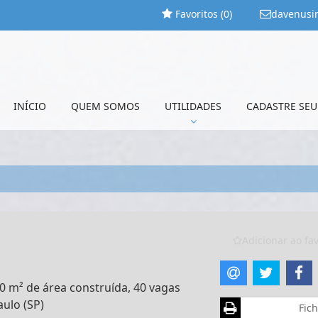
Favoritos (
0
)
davenusi
INÍCIO
QUEM SOMOS
UTILIDADES
CADASTRE SEU
Adicionar ao fav
0 m² de área construída, 40 vagas
aulo (SP)
Fich