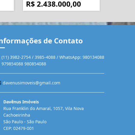
R$ 2.438.000,00
nformações de Contato
(11) 3982-2754 / 3985-4088 / WhatsApp: 980134088
979854088 980854088
davenusimoveis@gmail.com
Davênus Imóveis
Rua Franklin do Amaral, 1057, Vila Nova
Cachoeirinha
São Paulo - São Paulo
CEP: 02479-001