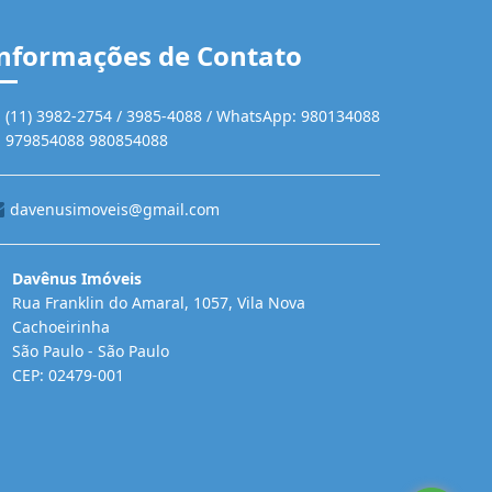
nformações de Contato
(11) 3982-2754 / 3985-4088 / WhatsApp: 980134088
979854088 980854088
davenusimoveis@gmail.com
Davênus Imóveis
Rua Franklin do Amaral, 1057, Vila Nova
Cachoeirinha
São Paulo - São Paulo
CEP: 02479-001