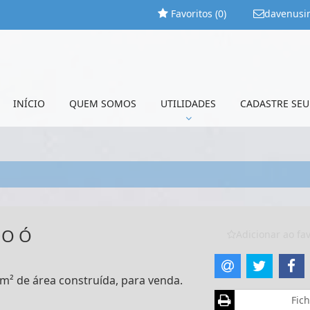
Favoritos (
0
)
davenusi
INÍCIO
QUEM SOMOS
UTILIDADES
CADASTRE SEU
DO Ó
Adicionar ao fav
 m² de área construída, para venda.
Fich